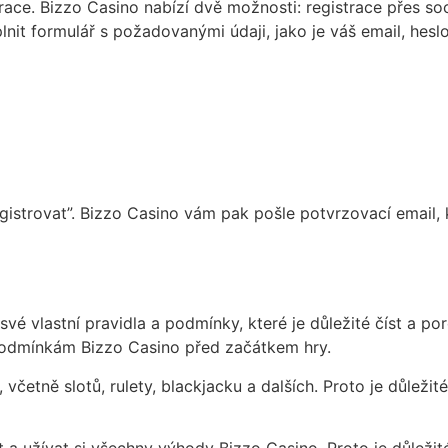
trace. Bizzo Casino nabízí dvě možnosti: registrace přes soc
lnit formulář s požadovanými údaji, jako je váš email, heslo
gistrovat”. Bizzo Casino vám pak pošle potvrzovací email, k
é vlastní pravidla a podmínky, které je důležité číst a po
 podmínkám Bizzo Casino před začátkem hry.
včetně slotů, rulety, blackjacku a dalších. Proto je důležité,