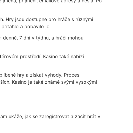
ě jména, příjmení, emailové adresy a hesla. Po
ších. Hry jsou dostupné pro hráče s různými
přitahlo a pobavilo je.
 denně, 7 dní v týdnu, a hráči mohou
férovém prostředí. Kasino také nabízí
blíbené hry a získat výhody. Proces
alších. Kasino je také známé svými vysokými
ám ukáže, jak se zaregistrovat a začít hrát v