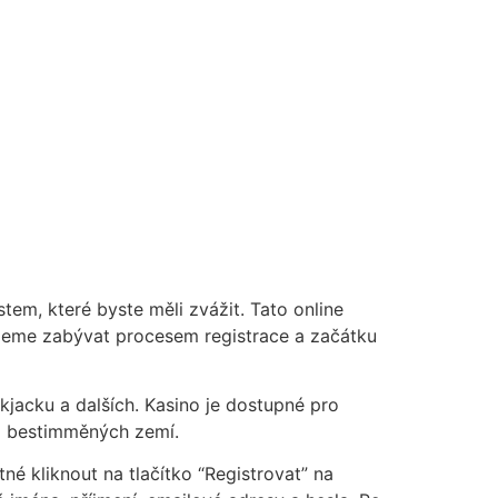
tem, které byste měli zvážit. Tato online
budeme zabývat procesem registrace a začátku
ckjacku a dalších. Kasino je dostupné pro
 z bestimměných zemí.
né kliknout na tlačítko “Registrovat” na