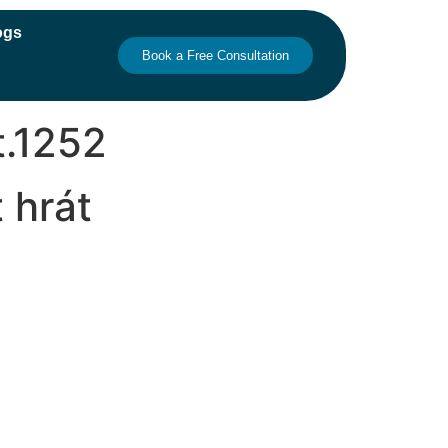
ogs
Book a Free Consultation
t.1252
 hrát