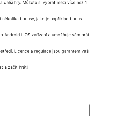
a další hry. Můžete si vybrat mezi více než 1
 několika bonusy, jako je například bonus
ro Android i iOS zařízení a umožňuje vám hrát
středí. Licence a regulace jsou garantem vaší
t a začít hrát!