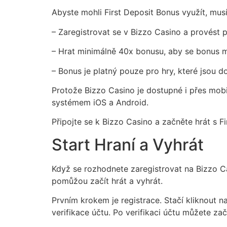
Abyste mohli First Deposit Bonus využít, mus
– Zaregistrovat se v Bizzo Casino a provést p
– Hrat minimálně 40x bonusu, aby se bonus m
– Bonus je platný pouze pro hry, které jsou 
Protože Bizzo Casino je dostupné i přes mobil
systémem iOS a Android.
Připojte se k Bizzo Casino a začněte hrát s F
Start Hraní a Vyhrát
Když se rozhodnete zaregistrovat na Bizzo Cas
pomůžou začít hrát a vyhrát.
Prvním krokem je registrace. Stačí kliknout na
verifikace účtu. Po verifikaci účtu můžete začí