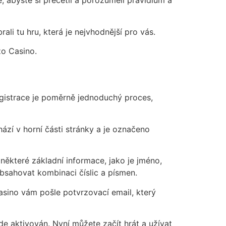
é, abyste si přečetli a porozuměli pravidlům a
ali tu hru, která je nejvhodnější pro vás.
zo Casino.
Registrace je poměrně jednoduchý proces,
hází v horní části stránky a je označeno
t některé základní informace, jako je jméno,
obsahovat kombinaci číslic a písmen.
Casino vám pošle potvrzovací email, který
de aktivován. Nyní můžete začít hrát a užívat