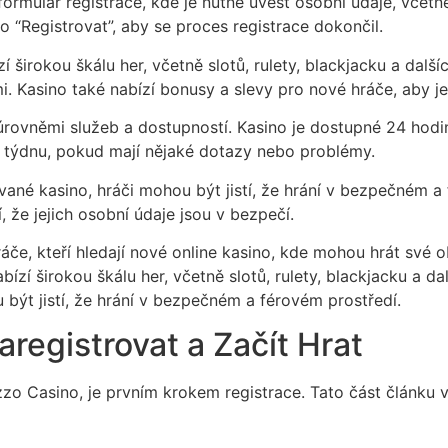
 formulář registrace, kde je nutné uvést osobní údaje, včetn
ko “Registrovat”, aby se proces registrace dokončil.
zí širokou škálu her, včetně slotů, rulety, blackjacku a dal
 Kasino také nabízí bonusy a slevy pro nové hráče, aby je 
rovněmi služeb a dostupností. Kasino je dostupné 24 hodin
 týdnu, pokud mají nějaké dotazy nebo problémy.
vané kasino, hráči mohou být jistí, že hrání v bezpečném a 
, že jejich osobní údaje jsou v bezpečí.
če, kteří hledají nové online kasino, kde mohou hrát své o
ízí širokou škálu her, včetně slotů, rulety, blackjacku a d
 být jistí, že hrání v bezpečném a férovém prostředí.
aregistrovat a Začít Hrat
izzo Casino, je prvním krokem registrace. Tato část článku v