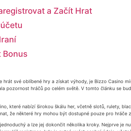
registrovat a Začít Hrat
 účetu
Hraní
t Bonus
hrát své oblíbené hry a získat výhody, je Bizzo Casino mís
ískala pozornost hráčů po celém světě. V tomto článku se 
o, které nabízí širokou škálu her, včetně slotů, rulety, bla
menat, že některé hry mohou být dostupné pouze pro hráče
ednoduchý a lze jej dokončit několika kroky. Nejprve je nut