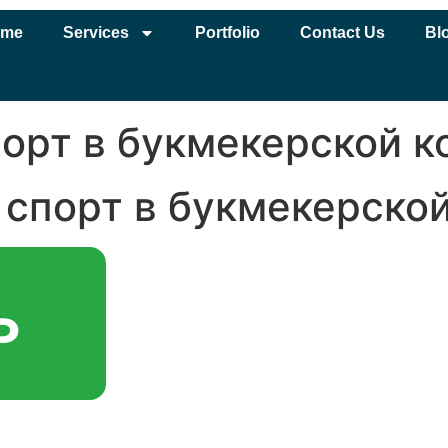
ome
Services
Portfolio
Contact Us
Bl
порт в букмекерской к
 спорт в букмекерско
Ь