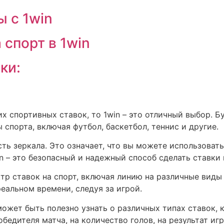
 с 1win
 спорт в 1win
ки:
х спортивных ставок, то 1win – это отличный выбор. Б
спорта, включая футбол, баскетбол, теннис и другие.
ть зеркала. Это означает, что вы можете использоват
n – это безопасный и надежный способ сделать ставки 
тр ставок на спорт, включая линию на различные виды 
реальном времени, следуя за игрой.
может быть полезно узнать о различных типах ставок,
бедителя матча, на количество голов, на результат игр