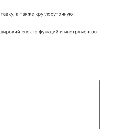
ставку, а также круглосуточную
т широкий спектр функций и инструментов