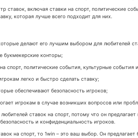
тр ставок, включая ставки на спорт, политические со
авку, которая лучше всего подходит для них.
которые делают его лучшим выбором для любителей став
е букмекерские конторы;
на спорт, политические события, культурные события и
игрокам легко и быстро сделать ставку;
торые обеспечивают безопасность игроков;
огает игрокам в случае возникших вопросов или пробл
я любителей ставок на спорт, потому что он предлагае
 безопасность и конфиденциальность игроков.
вок на спорт, то 1win – это ваш выбор. Он предлагает