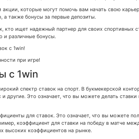
и акции, которые могут помочь вам начать свою карье
, а также бонусы за первые депозиты.
тех, кто ищет надежный партнер для своих спортивных 
о и различные бонусы.
ок с 1win!
ности при игре!
 с 1win
широкий спектр ставок на спорт. В букмекерской конто
с и другие. Это означает, что вы можете делать ставки
фициенты для ставок. Это означает, что вы можете по
пример, коэффициент для ставки на победу в матче м
мых высоких коэффициентов на рынке.