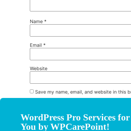
Name
*
Email
*
Website
Save my name, email, and website in this b
WordPress Pro Services for
You by WPCarePoint!