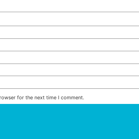
rowser for the next time I comment.