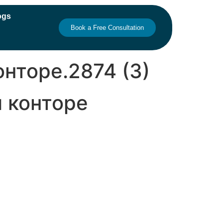
ogs
Book a Free Consultation
онторе.2874 (3)
й конторе