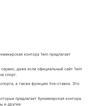
укмекерская контора 1win предлагает
ь сервис, даже если официальный сайт 1win
на спорт.
спорта, а также функцию live-ставок. Это
 которые предлагает букмекерская контора.
ы и другие.