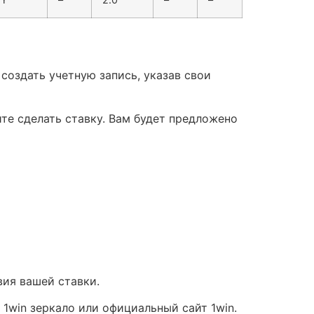
 создать учетную запись, указав свои
ите сделать ставку. Вам будет предложено
вия вашей ставки.
 1win зеркало или официальный сайт 1win.