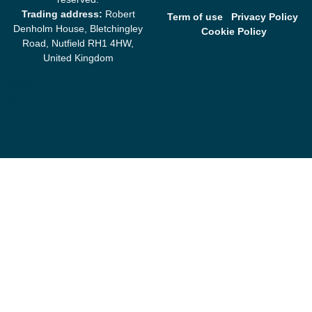
Trading address:
Robert
Term of use
Privacy Policy
Denholm House, Bletchingley
Cookie Policy
Road, Nutfield RH1 4HW,
United Kingdom
mrbet
spinmama