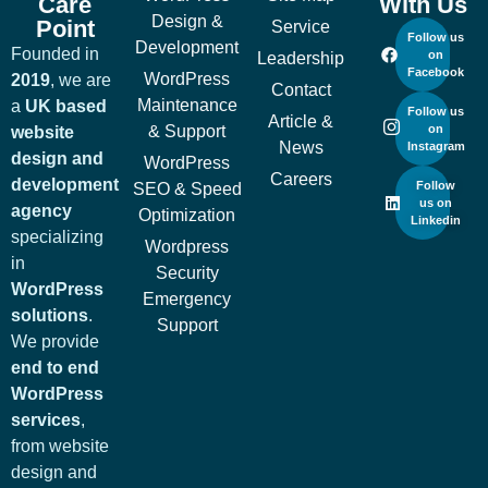
Care
With Us
Design &
Point
Service
Follow us
Development
Founded in
on
Leadership
Facebook
WordPress
2019
, we are
Contact
Maintenance
a
UK based
Follow us
Article &
& Support
on
website
News
Instagram
design and
WordPress
Careers
development
Follow
SEO & Speed
us on
agency
Optimization
Linkedin
specializing
Wordpress
in
Security
WordPress
Emergency
solutions
.
Support
We provide
end to end
WordPress
services
,
from website
design and