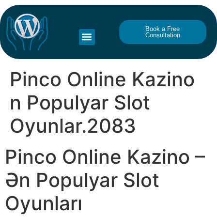
Book a Free
Consultation
Pinco Online Kazino
n Populyar Slot
Oyunlar.2083
Pinco Online Kazino –
Ən Populyar Slot
Oyunları