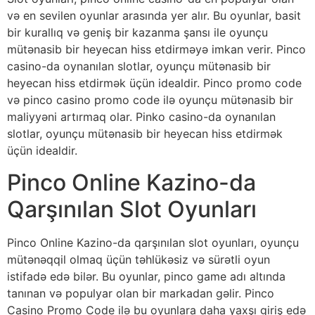
və en sevilen oyunlar arasında yer alır. Bu oyunlar, basit
bir kurallıq və geniş bir kazanma şansı ile oyunçu
mütənasib bir heyecan hiss etdirməyə imkan verir. Pinco
casino-da oynanılan slotlar, oyunçu mütənasib bir
heyecan hiss etdirmək üçün idealdir. Pinco promo code
və pinco casino promo code ilə oyunçu mütənasib bir
maliyyəni artırmaq olar. Pinko casino-da oynanılan
slotlar, oyunçu mütənasib bir heyecan hiss etdirmək
üçün idealdir.
Pinco Online Kazino-da
Qarşınılan Slot Oyunları
Pinco Online Kazino-da qarşınılan slot oyunları, oyunçu
mütənəqqil olmaq üçün təhlükəsiz və sürətli oyun
istifadə edə bilər. Bu oyunlar, pinco game adı altında
tanınan və populyar olan bir markadan gəlir. Pinco
Casino Promo Code ilə bu oyunlara daha yaxşı giriş edə