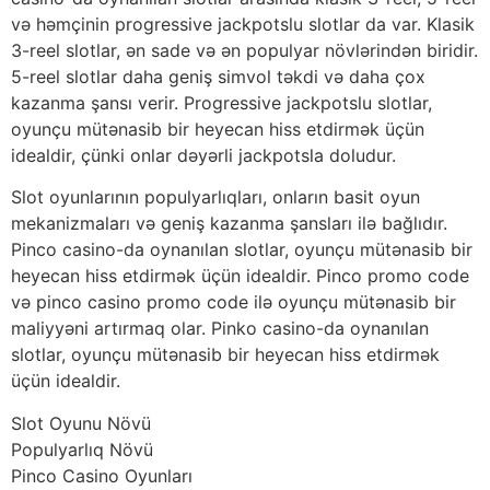
və həmçinin progressive jackpotslu slotlar da var. Klasik
3-reel slotlar, ən sade və ən populyar növlərindən biridir.
5-reel slotlar daha geniş simvol təkdi və daha çox
kazanma şansı verir. Progressive jackpotslu slotlar,
oyunçu mütənasib bir heyecan hiss etdirmək üçün
idealdir, çünki onlar dəyərli jackpotsla doludur.
Slot oyunlarının populyarlıqları, onların basit oyun
mekanizmaları və geniş kazanma şansları ilə bağlıdır.
Pinco casino-da oynanılan slotlar, oyunçu mütənasib bir
heyecan hiss etdirmək üçün idealdir. Pinco promo code
və pinco casino promo code ilə oyunçu mütənasib bir
maliyyəni artırmaq olar. Pinko casino-da oynanılan
slotlar, oyunçu mütənasib bir heyecan hiss etdirmək
üçün idealdir.
Slot Oyunu Növü
Populyarlıq Növü
Pinco Casino Oyunları