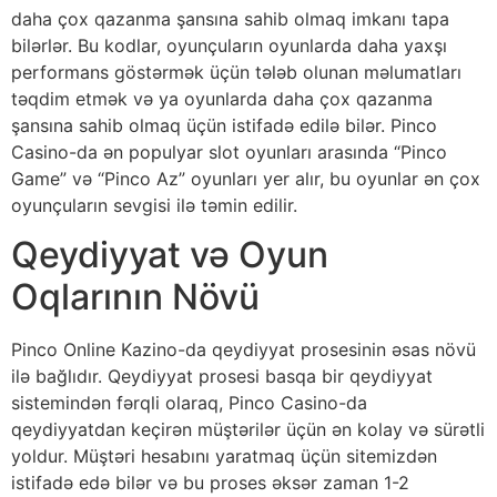
daha çox qazanma şansına sahib olmaq imkanı tapa
bilərlər. Bu kodlar, oyunçuların oyunlarda daha yaxşı
performans göstərmək üçün tələb olunan məlumatları
təqdim etmək və ya oyunlarda daha çox qazanma
şansına sahib olmaq üçün istifadə edilə bilər. Pinco
Casino-da ən populyar slot oyunları arasında “Pinco
Game” və “Pinco Az” oyunları yer alır, bu oyunlar ən çox
oyunçuların sevgisi ilə təmin edilir.
Qeydiyyat və Oyun
Oqlarının Növü
Pinco Online Kazino-da qeydiyyat prosesinin əsas növü
ilə bağlıdır. Qeydiyyat prosesi basqa bir qeydiyyat
sistemindən fərqli olaraq, Pinco Casino-da
qeydiyyatdan keçirən müştərilər üçün ən kolay və sürətli
yoldur. Müştəri hesabını yaratmaq üçün sitemizdən
istifadə edə bilər və bu proses əksər zaman 1-2