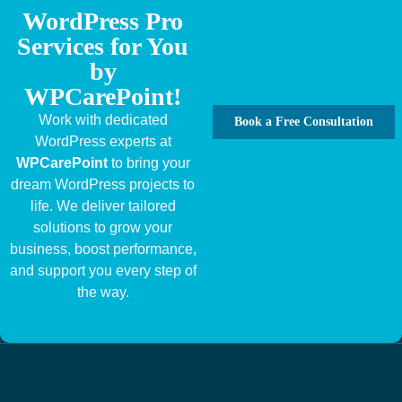
WordPress Pro
Services for You
by
WPCarePoint!
Work with dedicated
Book a Free Consultation
WordPress experts at
WPCarePoint
to bring your
dream WordPress projects to
life. We deliver tailored
solutions to grow your
business, boost performance,
and support you every step of
the way.