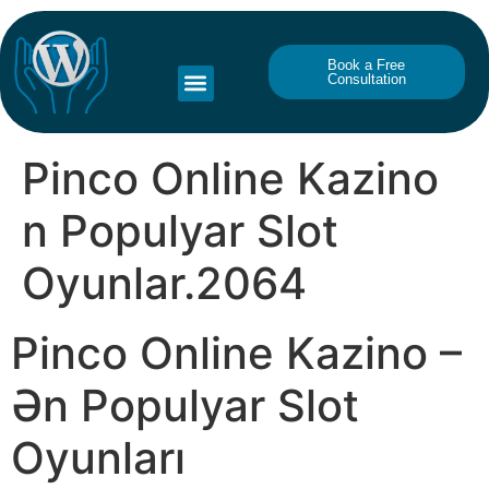
Book a Free
Consultation
Pinco Online Kazino
n Populyar Slot
Oyunlar.2064
Pinco Online Kazino –
Ən Populyar Slot
Oyunları