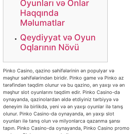
Oyunları və Onlar
Haqqında
Məlumatlar
Qeydiyyat və Oyun
Oqlarının Növü
Pinko Casino, qazino səhifələrinin ən populyar və
məşhur səhifələrindən biridir. Pinko game və Pinko az
tərəfindən təqdim olunur və bu qazino, ən yaxşı və ən
məşhur slot oyunlarını təqdim edir. Pinko Casino-da
oynayanda, qazinolardan əldə etdiyiniz tərbiyyə və
deneyim ilə birlikdə, yeni və ən yaxşı oyunlar ilə tanış
olunur. Pinko Casino-da oynayanda, ən yaxşı slot
oyunları ilə tanış olun və milyonlarca qazanma şansı
tapın. Pinko Casino-da oynayanda, Pinko Casino promo