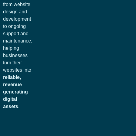
from website
design and
development
to ongoing
support and
maintenance,
helping
businesses
turn their
websites into
reliable,
revenue
generating
digital
assets
.