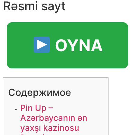
Rəsmi sayt
OYNA
Содержимое
Pin Up –
Azərbaycanın ən
yaxşı kazinosu