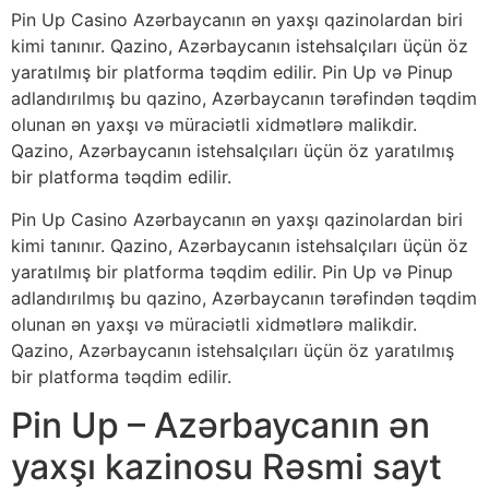
Pin Up Casino Azərbaycanın ən yaxşı qazinolardan biri
kimi tanınır. Qazino, Azərbaycanın istehsalçıları üçün öz
yaratılmış bir platforma təqdim edilir. Pin Up və Pinup
adlandırılmış bu qazino, Azərbaycanın tərəfindən təqdim
olunan ən yaxşı və müraciətli xidmətlərə malikdir.
Qazino, Azərbaycanın istehsalçıları üçün öz yaratılmış
bir platforma təqdim edilir.
Pin Up Casino Azərbaycanın ən yaxşı qazinolardan biri
kimi tanınır. Qazino, Azərbaycanın istehsalçıları üçün öz
yaratılmış bir platforma təqdim edilir. Pin Up və Pinup
adlandırılmış bu qazino, Azərbaycanın tərəfindən təqdim
olunan ən yaxşı və müraciətli xidmətlərə malikdir.
Qazino, Azərbaycanın istehsalçıları üçün öz yaratılmış
bir platforma təqdim edilir.
Pin Up – Azərbaycanın ən
yaxşı kazinosu Rəsmi sayt