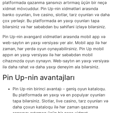
platformada qazanma şansınızı artırmaq üçün bir neçə
xidmət mövcuddur. Pin Up-nin xidmətləri arasında
banko oyunları, live casino, slotlar, tarz oyunları və daha
çox yerləşir. Bu platformada ən yaxşı oyunları tapa
bilərsiniz və hər səbəbdən bu səhifəni izləyə bilərsiniz.
Pin Up-nin avangard xidmətləri arasında mobil app və
web-saytın ən yaxşı versiyası yer alır. Mobil app ilə hər
zaman, hər yerdə oyun oynayabilirsiniz. Pin Up mobil
appın ən yaxşı versiyası ilə hər səbəbdən mobil
cihazınızda oyun oynayın. Web-saytın ən yaxşı versiyası
ilə daha rahat və daha yaxşı deneyim ala bilərsiniz.
Pin Up-nin avantajları
Pin Up-nin birinci avantajı – geniş oyun kataloqu.
Bu platformada ən yaxşı və en populyar oyunları
tapa bilərsiniz. Slotlar, live casino, tarz oyunları və
daha çoxun kataloqu ilə hər zaman qazanma