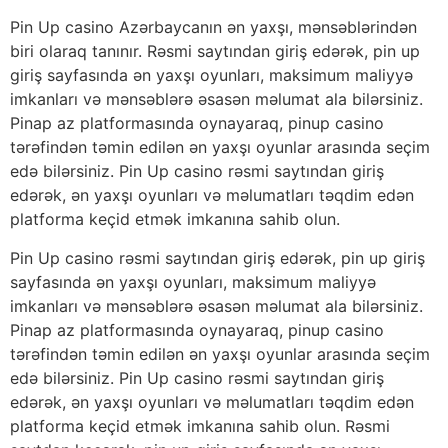
Pin Up casino Azərbaycanın ən yaxşı, mənsəblərindən
biri olaraq tanınır. Rəsmi saytından giriş edərək, pin up
giriş sayfasında ən yaxşı oyunları, maksimum maliyyə
imkanları və mənsəblərə əsasən məlumat ala bilərsiniz.
Pinap az platformasında oynayaraq, pinup casino
tərəfindən təmin edilən ən yaxşı oyunlar arasında seçim
edə bilərsiniz. Pin Up casino rəsmi saytından giriş
edərək, ən yaxşı oyunları və məlumatları təqdim edən
platforma keçid etmək imkanına sahib olun.
Pin Up casino rəsmi saytından giriş edərək, pin up giriş
sayfasında ən yaxşı oyunları, maksimum maliyyə
imkanları və mənsəblərə əsasən məlumat ala bilərsiniz.
Pinap az platformasında oynayaraq, pinup casino
tərəfindən təmin edilən ən yaxşı oyunlar arasında seçim
edə bilərsiniz. Pin Up casino rəsmi saytından giriş
edərək, ən yaxşı oyunları və məlumatları təqdim edən
platforma keçid etmək imkanına sahib olun. Rəsmi