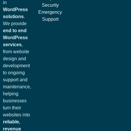
in
Security
WordPress
Emergency
solutions
.
Support
We provide
end to end
WordPress
services
,
from website
design and
development
to ongoing
support and
maintenance,
helping
businesses
turn their
websites into
reliable,
revenue