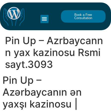
Book a Free
Consultation
Pin Up – Azrbaycann
n yax kazinosu Rsmi
sayt.3093
Pin Up –
Azərbaycanın ən
yaxşı kazinosu |