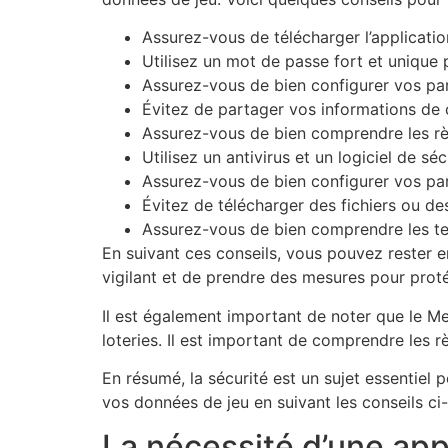
Assurez-vous de télécharger l’applicatio
Utilisez un mot de passe fort et unique
Assurez-vous de bien configurer vos para
Évitez de partager vos informations de 
Assurez-vous de bien comprendre les règ
Utilisez un antivirus et un logiciel de sé
Assurez-vous de bien configurer vos para
Évitez de télécharger des fichiers ou des
Assurez-vous de bien comprendre les te
En suivant ces conseils, vous pouvez rester e
vigilant et de prendre des mesures pour proté
Il est également important de noter que le Me
loteries. Il est important de comprendre les 
En résumé, la sécurité est un sujet essentiel 
vos données de jeu en suivant les conseils ci
La nécessité d’une app