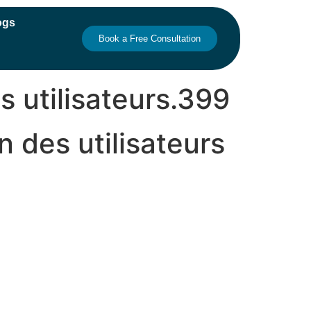
ogs
Book a Free Consultation
s utilisateurs.399
 des utilisateurs