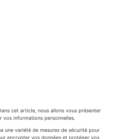
Dans cet article, nous allons vous présenter
r vos informations personnelles.
ose une variété de mesures de sécurité pour
pour encrypter vos données et protéger vos