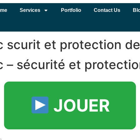
ome
Services
Portfolio
Contact Us
Bl
scurit et protection de
– sécurité et protection
JOUER