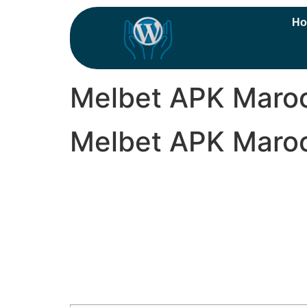
H
Melbet APK Maroc 
Melbet APK Maroc 