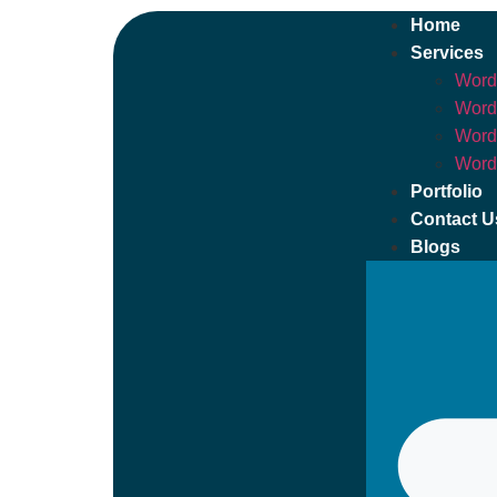
Home
Services
Word
Word
Word
Word
Portfolio
Contact U
Blogs