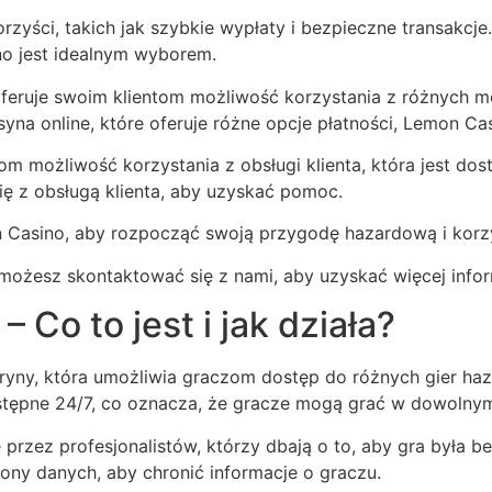
yści, takich jak szybkie wypłaty i bezpieczne transakcje. 
no jest idealnym wyborem.
eruje swoim klientom możliwość korzystania z różnych met
asyna online, które oferuje różne opcje płatności, Lemon C
m możliwość korzystania z obsługi klienta, która jest dost
ę z obsługą klienta, aby uzyskać pomoc.
Casino, aby rozpocząć swoją przygodę hazardową i korzyst
 możesz skontaktować się z nami, aby uzyskać więcej infor
 Co to jest i jak działa?
tryny, która umożliwia graczom dostęp do różnych gier haza
dostępne 24/7, co oznacza, że gracze mogą grać w dowolny
przez profesjonalistów, którzy dbają o to, aby gra była b
rony danych, aby chronić informacje o graczu.