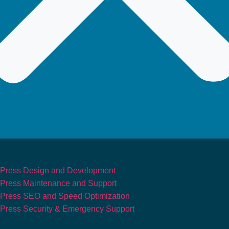
Press Design and Development
Press Maintenance and Support
Press SEO and Speed Optimization
Press Security & Emergency Support