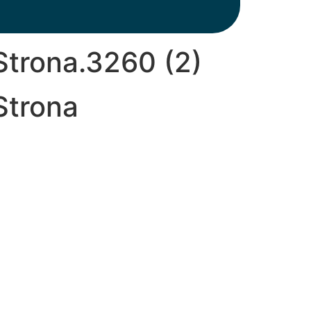
Strona.3260 (2)
Strona