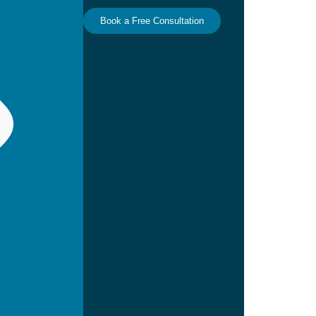
Book a Free Consultation