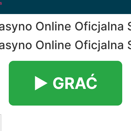
s
syno Online Oficjalna 
syno Online Oficjalna 
▶️ GRAĆ