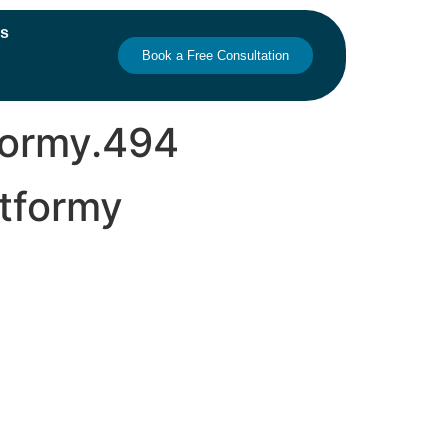
s
Book a Free Consultation
formy.494
atformy