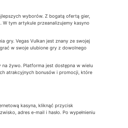
jlepszych wyborów. Z bogatą ofertą gier,
a. W tym artykule przeanalizujemy kasyno
ia gry. Vegas Vulkan jest znany ze swojej
z grać w swoje ulubione gry z dowolnego
 na żywo. Platforma jest dostępna w wielu
ich atrakcyjnych bonusów i promocji, które
ernetową kasyna, kliknąć przycisk
azwisko, adres e-mail i hasło. Po wypełnieniu