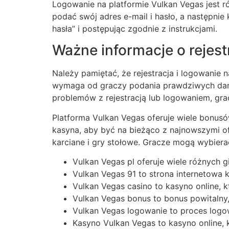
Logowanie na platformie Vulkan Vegas jest ró
podać swój adres e-mail i hasło, a następnie 
hasła” i postępując zgodnie z instrukcjami.
Ważne informacje o rejestr
Należy pamiętać, że rejestracja i logowanie 
wymaga od graczy podania prawdziwych dany
problemów z rejestracją lub logowaniem, gra
Platforma Vulkan Vegas oferuje wiele bonusó
kasyna, aby być na bieżąco z najnowszymi ofe
karciane i gry stołowe. Gracze mogą wybierać
Vulkan Vegas pl oferuje wiele różnych 
Vulkan Vegas 91 to strona internetowa 
Vulkan Vegas casino to kasyno online, 
Vulkan Vegas bonus to bonus powitalny,
Vulkan Vegas logowanie to proces logo
Kasyno Vulkan Vegas to kasyno online, 