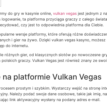
ormy do gry w kasynie online,
vulkan vegas
jest jednym z na
 logowanie, ta platforma przyciąga graczy z całego świat
decydować, czy jest to odpowiednia platforma dla Ciebie.
pularne wersje platformy, które oferują różne doświadczen
rcianych i gier na żywo. Dzięki vulkan vegas kasyno, możes
ęp do internetu.
le różnych gier, od klasycznych slotów po nowoczesne gry
a polskich graczy. Vulkan Vegas jest również znany ze swo
e na platformie Vulkan Vegas
procesem prostym i szybkim. Wystarczy wejść na stronę int
racyjny. Należy podać swoje dane osobowe, takie jak imię, n
ikając link aktywacyjny wysłany na podany adres e-mail.