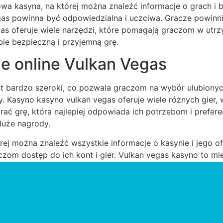
owa kasyna, na której można znaleźć informacje o grach i
s powinna być odpowiedzialna i uczciwa. Gracze powinni us
as oferuje wiele narzędzi, które pomagają graczom w utrz
bie bezpieczną i przyjemną grę.
e online Vulkan Vegas
st bardzo szeroki, co pozwala graczom na wybór ulubionyc
. Kasyno kasyno vulkan vegas oferuje wiele różnych gier, w
rać grę, która najlepiej odpowiada ich potrzebom i prefer
duże nagrody.
órej można znaleźć wszystkie informacje o kasynie i jego of
czom dostęp do ich kont i gier. Vulkan vegas kasyno to mi
, pod którym można znaleźć kasyno. Warto odwiedzić vulk