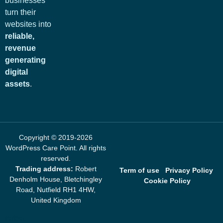
businesses
turn their
websites into
reliable,
revenue
generating
digital
assets
.
Copyright © 2019-2026
WordPress Care Point
. All rights
reserved.
Trading address:
Robert
Term of use
Privacy Policy
Denholm House, Bletchingley
Cookie Policy
Road, Nutfield RH1 4HW,
United Kingdom
mrbet