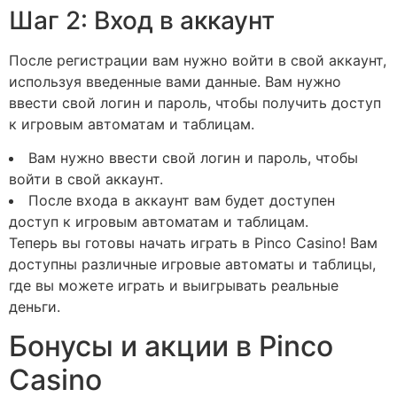
Шаг 2: Вход в аккаунт
После регистрации вам нужно войти в свой аккаунт,
используя введенные вами данные. Вам нужно
ввести свой логин и пароль, чтобы получить доступ
к игровым автоматам и таблицам.
Вам нужно ввести свой логин и пароль, чтобы
войти в свой аккаунт.
После входа в аккаунт вам будет доступен
доступ к игровым автоматам и таблицам.
Теперь вы готовы начать играть в Pinco Casino! Вам
доступны различные игровые автоматы и таблицы,
где вы можете играть и выигрывать реальные
деньги.
Бонусы и акции в Pinco
Casino