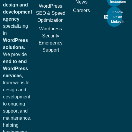
News
Instagram
design and
WordPress
Careers
development
Follow
SEO & Speed
us on
agency
Optimization
Linkedin
specializing
Wordpress
in
Security
WordPress
Emergency
solutions
.
Support
We provide
end to end
WordPress
services
,
from website
design and
development
to ongoing
support and
maintenance,
helping