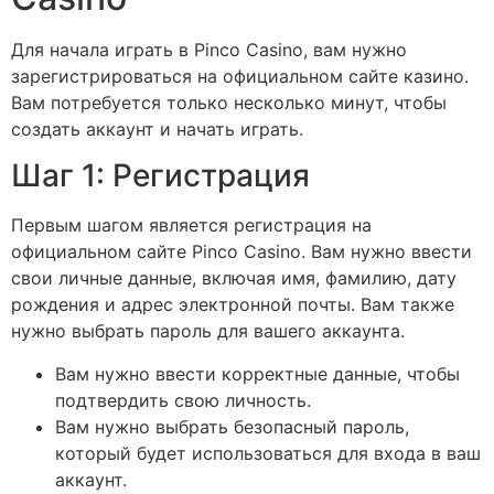
Для начала играть в Pinco Casino, вам нужно
зарегистрироваться на официальном сайте казино.
Вам потребуется только несколько минут, чтобы
создать аккаунт и начать играть.
Шаг 1: Регистрация
Первым шагом является регистрация на
официальном сайте Pinco Casino. Вам нужно ввести
свои личные данные, включая имя, фамилию, дату
рождения и адрес электронной почты. Вам также
нужно выбрать пароль для вашего аккаунта.
Вам нужно ввести корректные данные, чтобы
подтвердить свою личность.
Вам нужно выбрать безопасный пароль,
который будет использоваться для входа в ваш
аккаунт.