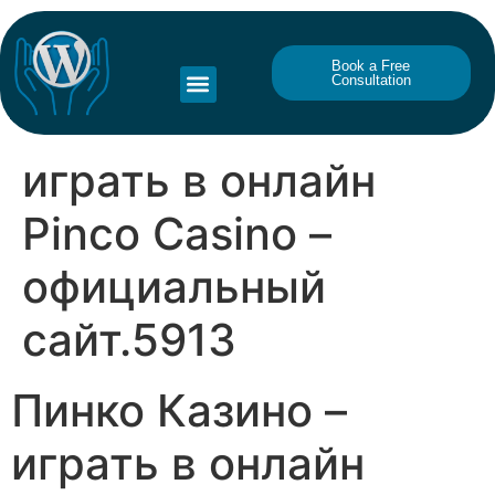
Book a Free
Consultation
играть в онлайн
Pinco Casino –
официальный
сайт.5913
Пинко Казино –
играть в онлайн