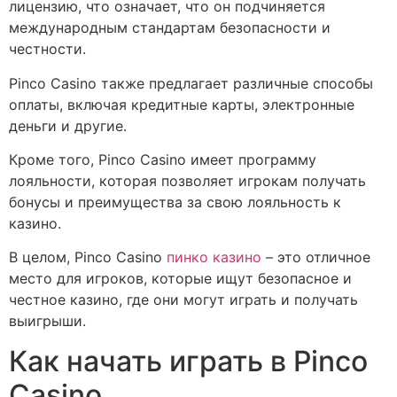
лицензию, что означает, что он подчиняется
международным стандартам безопасности и
честности.
Pinco Casino также предлагает различные способы
оплаты, включая кредитные карты, электронные
деньги и другие.
Кроме того, Pinco Casino имеет программу
лояльности, которая позволяет игрокам получать
бонусы и преимущества за свою лояльность к
казино.
В целом, Pinco Casino
пинко казино
– это отличное
место для игроков, которые ищут безопасное и
честное казино, где они могут играть и получать
выигрыши.
Как начать играть в Pinco
Casino