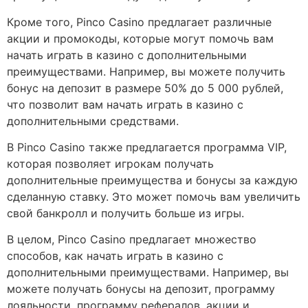
Кроме того, Pinco Casino предлагает различные
акции и промокоды, которые могут помочь вам
начать играть в казино с дополнительными
преимуществами. Например, вы можете получить
бонус на депозит в размере 50% до 5 000 рублей,
что позволит вам начать играть в казино с
дополнительными средствами.
В Pinco Casino также предлагается программа VIP,
которая позволяет игрокам получать
дополнительные преимущества и бонусы за каждую
сделанную ставку. Это может помочь вам увеличить
свой банкролл и получить больше из игры.
В целом, Pinco Casino предлагает множество
способов, как начать играть в казино с
дополнительными преимуществами. Например, вы
можете получать бонусы на депозит, программу
лояльности, программу рефералов, акции и